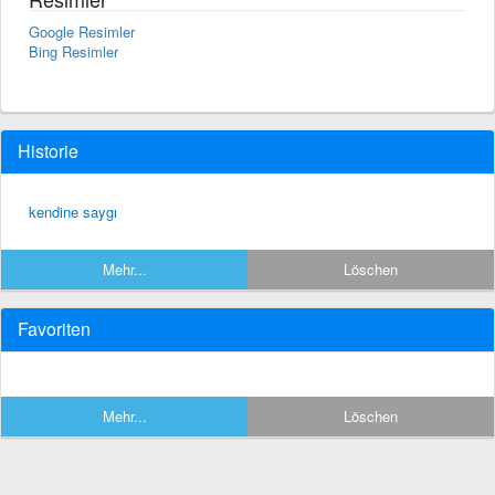
Google Resimler
Bing Resimler
Historie
kendine saygı
Mehr...
Löschen
Favoriten
Mehr...
Löschen