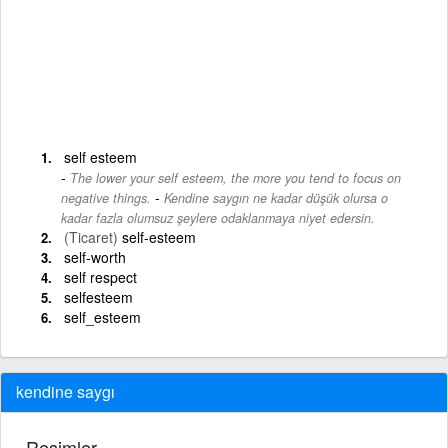
self esteem
The lower your self esteem, the more you tend to focus on
-
negative things.
Kendine saygın ne kadar düşük olursa o
kadar fazla olumsuz şeylere odaklanmaya niyet edersin.
(Ticaret)
self-esteem
self-worth
self respect
selfesteem
self_esteem
kendine saygı
Resimler