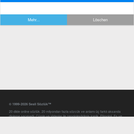
Mehr...
Löschen
© 1999-2026 Sesli Sözlük™
20 dilde online sözlük. 20 milyondan fazla sözcük ve anlamı üç farklı aksanda
dinleme seçeneği. Cümle ve Videolar ile zenginleştirilmiş içerik. Etimoloji, Eş ve
Zıt anlamlar, kelime okunuşları ve günün kelimesi. Yazım Türkçeleştirici ile hatalı
Türkçe metinleri düzeltme. iOS, Android ve Windows mobil platformlarda online
ve offline sözlük programları. Sesli Sözlük garantisinde Profesyonel çeviri
hizmetleri. İngilizce kelime haznenizi arttıracak kelime oyunları. Ayarlar