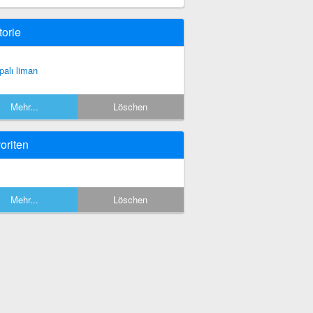
torie
palı liman
Mehr...
Löschen
oriten
Mehr...
Löschen