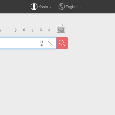
Konto
English
ç
ı
ğ
ö
ş
ü
â