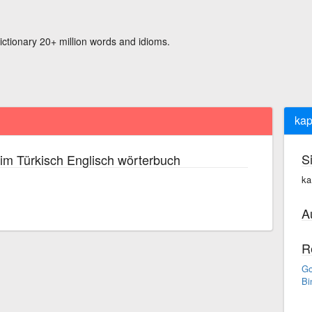
ictionary 20+ million words and idioms.
kap
S
im Türkisch Englisch wörterbuch
ka
A
R
Go
Bi