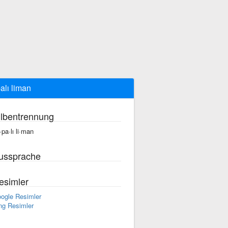
alı liman
ilbentrennung
·pa·lı li·man
ussprache
esimler
ogle Resimler
ng Resimler