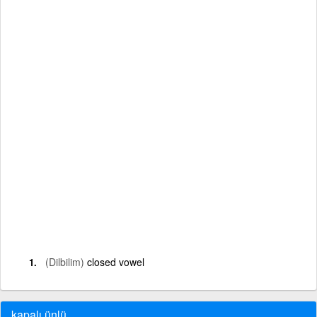
(Dilbilim)
closed vowel
kapalı ünlü