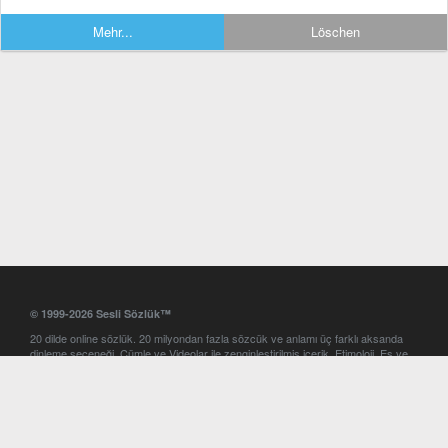
Mehr...
Löschen
© 1999-2026 Sesli Sözlük™
20 dilde online sözlük. 20 milyondan fazla sözcük ve anlamı üç farklı aksanda
dinleme seçeneği. Cümle ve Videolar ile zenginleştirilmiş içerik. Etimoloji, Eş ve
Zıt anlamlar, kelime okunuşları ve günün kelimesi. Yazım Türkçeleştirici ile hatalı
Türkçe metinleri düzeltme. iOS, Android ve Windows mobil platformlarda online
ve offline sözlük programları. Sesli Sözlük garantisinde Profesyonel çeviri
hizmetleri. İngilizce kelime haznenizi arttıracak kelime oyunları. Ayarlar
bölümünü kullarak çevirisini görmek istediğiniz sözlükleri seçme ve aynı
zamanda sözlüklerin gösterim sırasını ayarlama imkanı. Kelimelerin