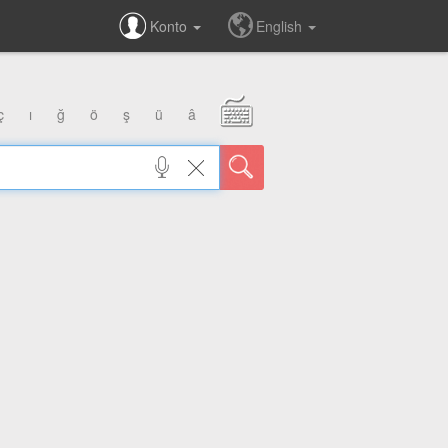
Konto
English
ç
ı
ğ
ö
ş
ü
â