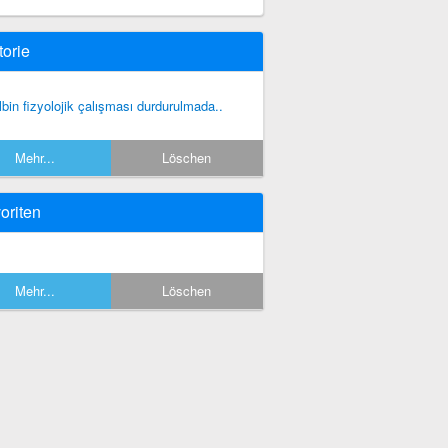
torie
lbin fizyolojik çalışması durdurulmada..
Mehr...
Löschen
oriten
Mehr...
Löschen