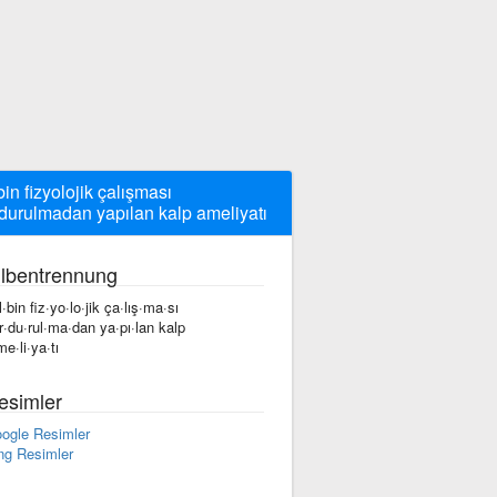
bin fizyolojik çalışması
durulmadan yapılan kalp ameliyatı
ilbentrennung
l·bin fiz·yo·lo·jik ça·lış·ma·sı
r·du·rul·ma·dan ya·pı·lan kalp
me·li·ya·tı
esimler
ogle Resimler
ng Resimler