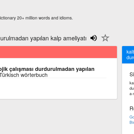
ictionary 20+ million words and idioms.
rdurulmadan yapılan kalp ameliyatı
kal
dur
lojik çalışması durdurulmadan yapılan
S
Türkisch wörterbuch
ka
du
a·
R
Go
Bi