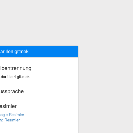
ar ileri gitmek
ilbentrennung
·dar i·le·ri git·mek
ussprache
esimler
ogle Resimler
ng Resimler