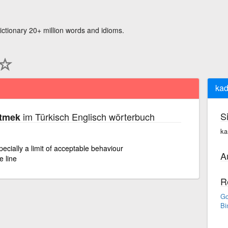
ictionary 20+ million words and idioms.
kad
S
im Türkisch Englisch wörterbuch
itmek
ka
ecially a limit of acceptable behaviour
A
e line
R
Go
Bi