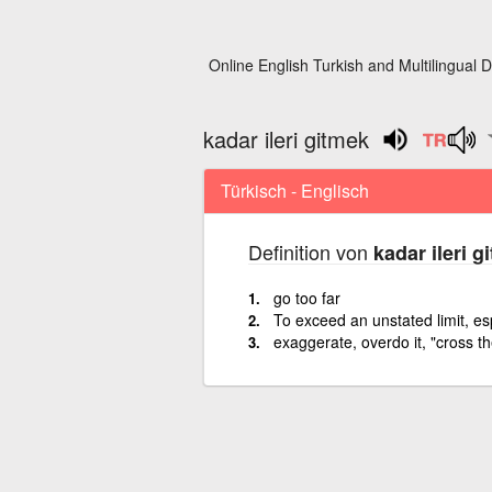
Online English Turkish and Multilingual D
kadar ileri gitmek
Türkisch - Englisch
Definition von
kadar ileri g
go too far
To exceed an unstated limit, esp
exaggerate, overdo it, "cross th