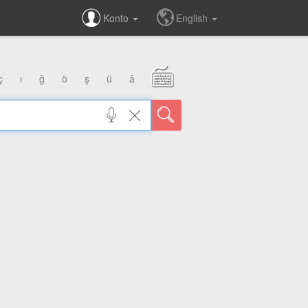
Konto
English
ç
ı
ğ
ö
ş
ü
â