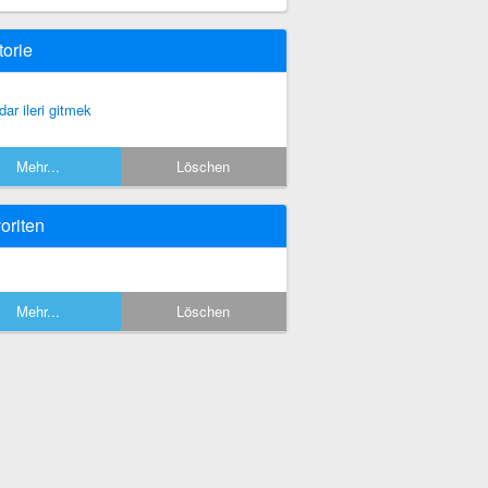
torie
dar ileri gitmek
Mehr...
Löschen
oriten
Mehr...
Löschen