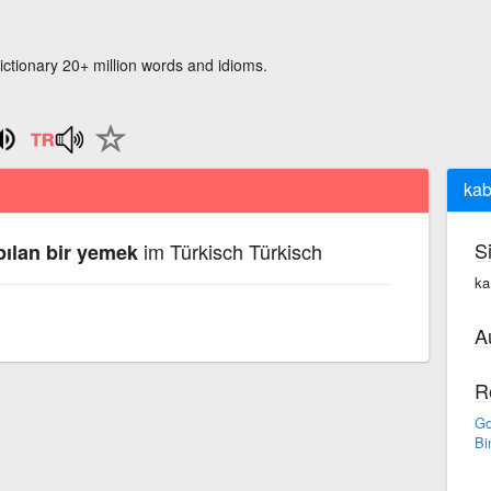
ictionary 20+ million words and idioms.
kab
S
im Türkisch Türkisch
ılan bir yemek
ka
A
R
Go
Bi