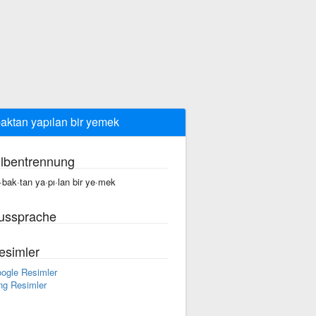
aktan yapılan bir yemek
ilbentrennung
·bak·tan ya·pı·lan bir ye·mek
ussprache
esimler
ogle Resimler
ng Resimler