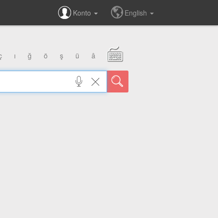
Konto
English
ç
ı
ğ
ö
ş
ü
â