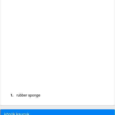
rubber sponge
köpük kauçuk