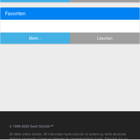
Favoriten
Mehr...
Löschen
© 1999-2026 Sesli Sözlük™
20 dilde online sözlük. 20 milyondan fazla sözcük ve anlamı üç farklı aksanda
dinleme seçeneği. Cümle ve Videolar ile zenginleştirilmiş içerik. Etimoloji, Eş ve