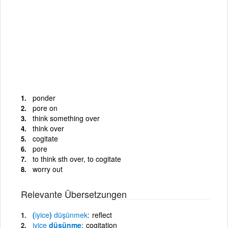
ponder
pore on
think something over
think over
cogitate
pore
to think sth over, to cogitate
worry out
Relevante Übersetzungen
(
iyice
)
düşünmek
reflect
iyice
düşünme
cogitation