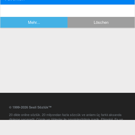
Mehr...
Löschen
© 1999-2026 Sesli Sözlük™
20 dilde online sözlük. 20 milyondan fazla sözcük ve anlamı üç farklı aksanda
dinleme seçeneği. Cümle ve Videolar ile zenginleştirilmiş içerik. Etimoloji, Eş ve
Zıt anlamlar, kelime okunuşları ve günün kelimesi. Yazım Türkçeleştirici ile hatalı
Türkçe metinleri düzeltme. iOS, Android ve Windows mobil platformlarda online
ve offline sözlük programları. Sesli Sözlük garantisinde Profesyonel çeviri