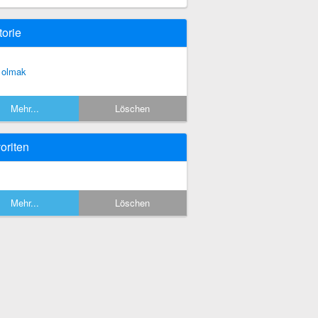
torie
i olmak
Mehr...
Löschen
oriten
Mehr...
Löschen