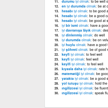
durumu
iyi
olmak
to be well o
en
iyi
durumda
olmak
be at 
hesabı
iyi
olmak
to be good a
hesabı
iyi
olmak
be a good ca
hesabı
iyi
olmak
be good at 
iyi
bir ismi
olmak
have a goo
iyi
davranışa lâyık
olmak
des
iyi
dinlenmiş
olmak
do well
iyi
durumda
olmak
be on vel
iyi
huylu
olmak
have a good 
iyi
şöhreti
olmak
be of good 
keyfi
iyi
olmak
to feel well
keyfi
iyi
olmak
feel well
keyifi
iyi
olmak
to feel well
kıyasla daha
iyi
olmak
rate 
matematiği
iyi
olmak
be good
yatakta
iyi
olmak
be a good 
yol tutuşu
iyi
olmak
hold the
ıngilizcesi
iyi
olmak
be fluent
ıngilizcesi
iyi
olmak
speak fl