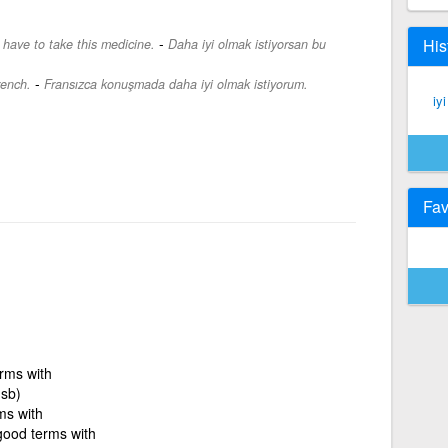
-
His
 have to take this medicine.
Daha iyi olmak istiyorsan bu
-
rench.
Fransızca konuşmada daha iyi olmak istiyorum.
iy
Fav
rms with
 sb)
ms with
good terms with