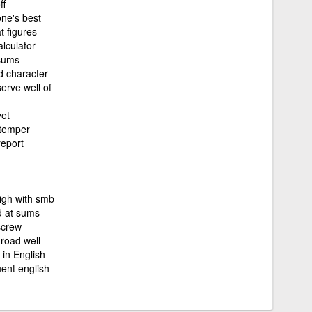
ff
one's best
t figures
lculator
sums
d character
erve well of
vet
temper
report
high with smb
 at sums
screw
 road well
 in English
uent english