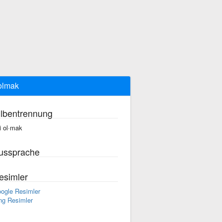
 olmak
ilbentrennung
yi ol·mak
ussprache
esimler
ogle Resimler
ng Resimler