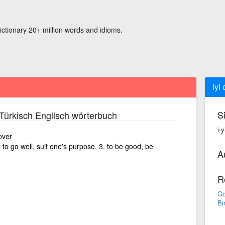
ictionary 20+ million words and idioms.
iyi
S
Türkisch Englisch wörterbuch
i·
 over
) to go well, suit one's purpose. 3. to be good, be
A
R
Go
Bi