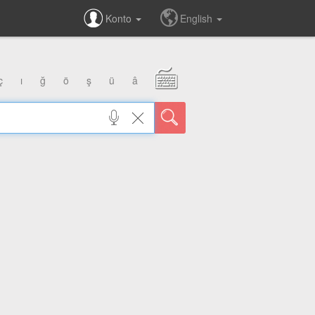
Konto
English
ç
ı
ğ
ö
ş
ü
â