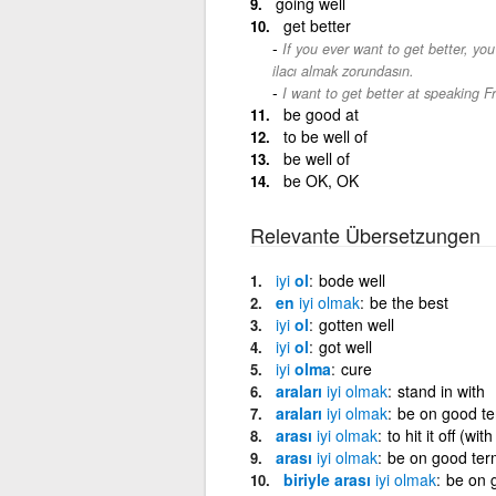
going well
get better
If you ever want to get better, you
ilacı almak zorundasın.
I want to get better at speaking F
be good at
to be well of
be well of
be OK, OK
Relevante Übersetzungen
iyi
ol
bode well
en
iyi
olmak
be the best
iyi
ol
gotten well
iyi
ol
got well
iyi
olma
cure
araları
iyi
olmak
stand in with
araları
iyi
olmak
be on good te
arası
iyi
olmak
to hit it off (with
arası
iyi
olmak
be on good ter
biriyle arası
iyi
olmak
be on 