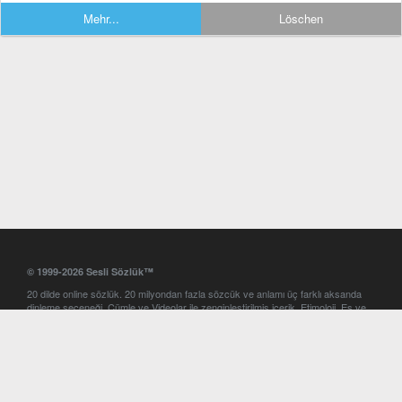
Mehr...
Löschen
© 1999-2026 Sesli Sözlük™
20 dilde online sözlük. 20 milyondan fazla sözcük ve anlamı üç farklı aksanda
dinleme seçeneği. Cümle ve Videolar ile zenginleştirilmiş içerik. Etimoloji, Eş ve
Zıt anlamlar, kelime okunuşları ve günün kelimesi. Yazım Türkçeleştirici ile hatalı
Türkçe metinleri düzeltme. iOS, Android ve Windows mobil platformlarda online
ve offline sözlük programları. Sesli Sözlük garantisinde Profesyonel çeviri
hizmetleri. İngilizce kelime haznenizi arttıracak kelime oyunları. Ayarlar
bölümünü kullarak çevirisini görmek istediğiniz sözlükleri seçme ve aynı
zamanda sözlüklerin gösterim sırasını ayarlama imkanı. Kelimelerin
seslendirilişini otomatik dinlemek için ayarlardan isteğiniz aksanı seçebilirsiniz.