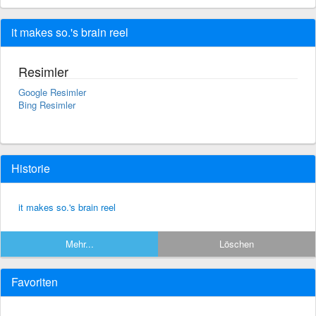
it makes so.'s brain reel
Resimler
Google Resimler
Bing Resimler
Historie
it makes so.'s brain reel
Mehr...
Löschen
Favoriten