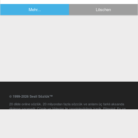
Mehr...
Löschen
© 1999-2026 Sesli Sözlük™
20 dilde online sözlük. 20 milyondan fazla sözcük ve anlamı üç farklı aksanda
dinleme seçeneği. Cümle ve Videolar ile zenginleştirilmiş içerik. Etimoloji, Eş ve
Zıt anlamlar, kelime okunuşları ve günün kelimesi. Yazım Türkçeleştirici ile hatalı
Türkçe metinleri düzeltme. iOS, Android ve Windows mobil platformlarda online
ve offline sözlük programları. Sesli Sözlük garantisinde Profesyonel çeviri
hizmetleri. İngilizce kelime haznenizi arttıracak kelime oyunları. Ayarlar
bölümünü kullarak çevirisini görmek istediğiniz sözlükleri seçme ve aynı
zamanda sözlüklerin gösterim sırasını ayarlama imkanı. Kelimelerin