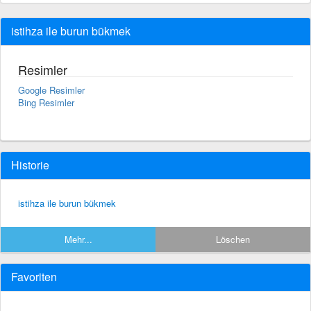
istihza ile burun bükmek
Resimler
Google Resimler
Bing Resimler
Historie
istihza ile burun bükmek
Mehr...
Löschen
Favoriten