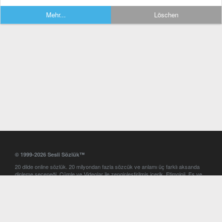
Mehr...
Löschen
© 1999-2026 Sesli Sözlük™
20 dilde online sözlük. 20 milyondan fazla sözcük ve anlamı üç farklı aksanda
dinleme seçeneği. Cümle ve Videolar ile zenginleştirilmiş içerik. Etimoloji, Eş ve
Zıt anlamlar, kelime okunuşları ve günün kelimesi. Yazım Türkçeleştirici ile hatalı
Türkçe metinleri düzeltme. iOS, Android ve Windows mobil platformlarda online
ve offline sözlük programları. Sesli Sözlük garantisinde Profesyonel çeviri
hizmetleri. İngilizce kelime haznenizi arttıracak kelime oyunları. Ayarlar
bölümünü kullarak çevirisini görmek istediğiniz sözlükleri seçme ve aynı
zamanda sözlüklerin gösterim sırasını ayarlama imkanı. Kelimelerin