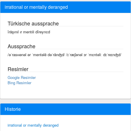
irrational or mentally deranged
Türkische aussprache
îräşınıl ır mentıli dîreyncd
Aussprache
/əˈrasʜənəl ər ˈmentəlē dəˈrānʤd/ /ɪˈræʃənəl ɜr ˈmɛntəliː dɪˈreɪnʤd/
Resimler
Google Resimler
Bing Resimler
Historie
irrational or mentally deranged