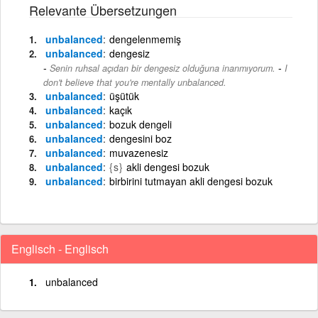
Relevante Übersetzungen
unbalanced
dengelenmemiş
unbalanced
dengesiz
-
Senin ruhsal açıdan bir dengesiz olduğuna inanmıyorum.
I
don't believe that you're mentally unbalanced.
unbalanced
üşütük
unbalanced
kaçık
unbalanced
bozuk dengeli
unbalanced
dengesini boz
unbalanced
muvazenesiz
unbalanced
{s}
akli dengesi bozuk
unbalanced
birbirini tutmayan akli dengesi bozuk
Englisch - Englisch
unbalanced