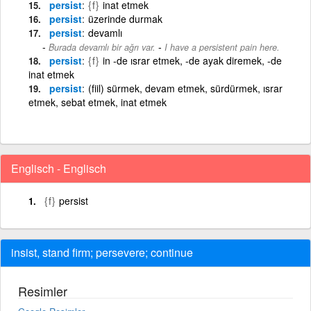
persist
{f}
inat etmek
persist
üzerinde durmak
persist
devamlı
-
Burada devamlı bir ağrı var.
I have a persistent pain here.
persist
{f}
in -de ısrar etmek, -de ayak diremek, -de
inat etmek
persist
(fiil) sürmek, devam etmek, sürdürmek, ısrar
etmek, sebat etmek, inat etmek
Englisch - Englisch
{f}
persist
insist, stand firm; persevere; continue
Resimler