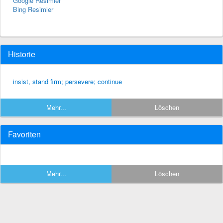
Google Resimler
Bing Resimler
Historie
insist, stand firm; persevere; continue
Mehr...
Löschen
Favoriten
Mehr...
Löschen