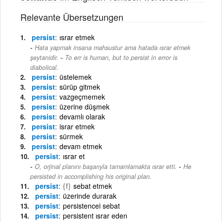
Relevante Übersetzungen
persist
ısrar etmek
Hata yapmak insana mahsustur ama hatada ısrar etmek
-
şeytanidir.
To err is human, but to persist in error is
diabolical.
persist
üstelemek
persist
sürüp gitmek
persist
vazgeçmemek
persist
üzerine düşmek
persist
devamlı olarak
persist
israr etmek
persist
sürmek
persist
devam etmek
persist
ısrar et
-
O, orjinal planını başarıyla tamamlamakta ısrar etti.
He
persisted in accomplishing his original plan.
persist
{f}
sebat etmek
persist
üzerinde durarak
persist
persistencei sebat
persist
persistent ısrar eden