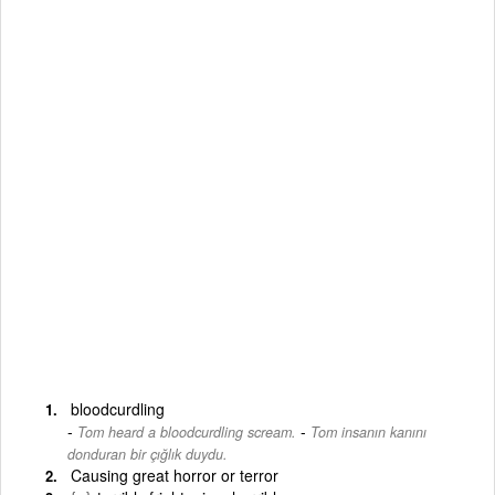
bloodcurdling
-
Tom heard a bloodcurdling scream.
Tom insanın kanını
donduran bir çığlık duydu.
Causing great horror or terror