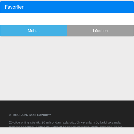
Favoriten
Mehr...
Löschen
© 1999-2026 Sesli Sözlük™
20 dilde online sözlük. 20 milyondan fazla sözcük ve anlamı üç farklı aksanda
dinleme seçeneği. Cümle ve Videolar ile zenginleştirilmiş içerik. Etimoloji, Eş ve
Zıt anlamlar, kelime okunuşları ve günün kelimesi. Yazım Türkçeleştirici ile hatalı