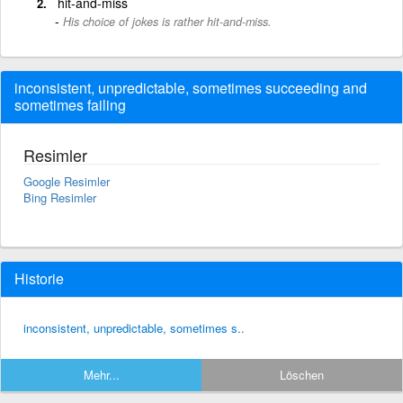
hit-and-miss
His choice of jokes is rather hit-and-miss.
inconsistent, unpredictable, sometimes succeeding and
sometimes failing
Resimler
Google Resimler
Bing Resimler
Historie
inconsistent, unpredictable, sometimes s..
Mehr...
Löschen