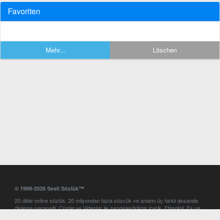
Favoriten
Mehr...
Löschen
© 1999-2026 Sesli Sözlük™
20 dilde online sözlük. 20 milyondan fazla sözcük ve anlamı üç farklı aksanda
dinleme seçeneği. Cümle ve Videolar ile zenginleştirilmiş içerik. Etimoloji, Eş ve
Zıt anlamlar, kelime okunuşları ve günün kelimesi. Yazım Türkçeleştirici ile hatalı