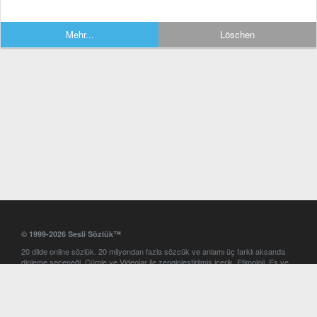
Mehr...
Löschen
© 1999-2026 Sesli Sözlük™
20 dilde online sözlük. 20 milyondan fazla sözcük ve anlamı üç farklı aksanda
dinleme seçeneği. Cümle ve Videolar ile zenginleştirilmiş içerik. Etimoloji, Eş ve
Zıt anlamlar, kelime okunuşları ve günün kelimesi. Yazım Türkçeleştirici ile hatalı
Türkçe metinleri düzeltme. iOS, Android ve Windows mobil platformlarda online
ve offline sözlük programları. Sesli Sözlük garantisinde Profesyonel çeviri
hizmetleri. İngilizce kelime haznenizi arttıracak kelime oyunları. Ayarlar
bölümünü kullarak çevirisini görmek istediğiniz sözlükleri seçme ve aynı