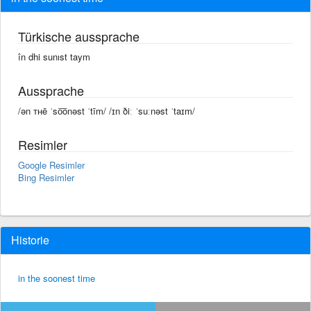
Türkische aussprache
în dhi sunıst taym
Aussprache
/ən ᴛʜē ˈso͞onəst ˈtīm/ /ɪn ðiː ˈsuːnəst ˈtaɪm/
Resimler
Google Resimler
Bing Resimler
Historie
in the soonest time