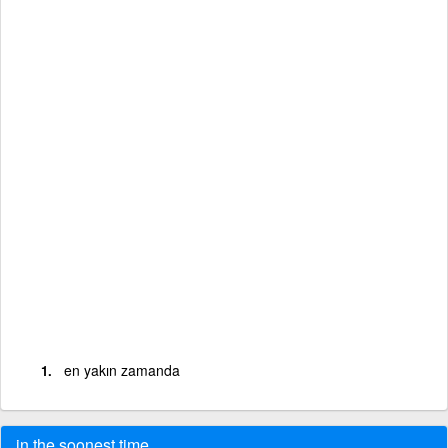
en yakın zamanda
in the soonest time