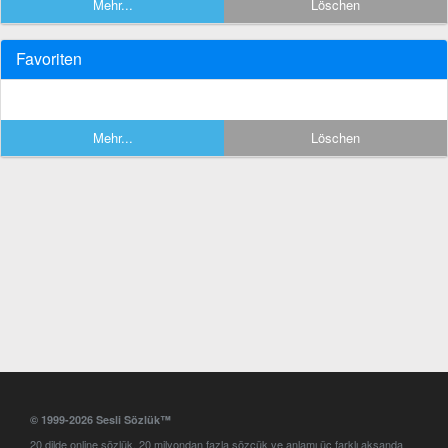
Mehr...
Löschen
Favoriten
Mehr...
Löschen
© 1999-2026 Sesli Sözlük™
20 dilde online sözlük. 20 milyondan fazla sözcük ve anlamı üç farklı aksanda