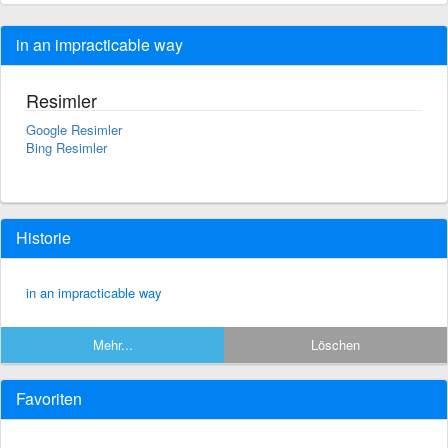
in an impracticable way
Resimler
Google Resimler
Bing Resimler
Historie
in an impracticable way
Mehr...
Löschen
Favoriten