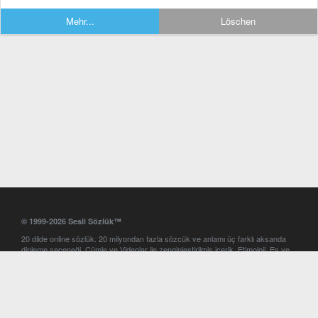
Mehr...
Löschen
© 1999-2026 Sesli Sözlük™
20 dilde online sözlük. 20 milyondan fazla sözcük ve anlamı üç farklı aksanda
dinleme seçeneği. Cümle ve Videolar ile zenginleştirilmiş içerik. Etimoloji, Eş ve
Zıt anlamlar, kelime okunuşları ve günün kelimesi. Yazım Türkçeleştirici ile hatalı
Türkçe metinleri düzeltme. iOS, Android ve Windows mobil platformlarda online
ve offline sözlük programları. Sesli Sözlük garantisinde Profesyonel çeviri
hizmetleri. İngilizce kelime haznenizi arttıracak kelime oyunları. Ayarlar
bölümünü kullarak çevirisini görmek istediğiniz sözlükleri seçme ve aynı
zamanda sözlüklerin gösterim sırasını ayarlama imkanı. Kelimelerin