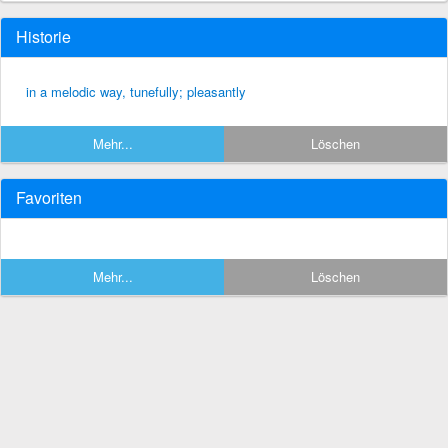
Historie
in a melodic way, tunefully; pleasantly
Mehr...
Löschen
Favoriten
Mehr...
Löschen