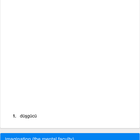
düşgücü
imagination (the mental faculty)