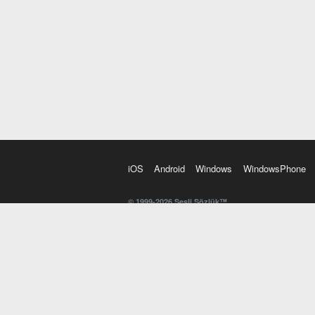
iOS
Android
Windows
WindowsPhone
© 1999-2026 Sesli Sözlük™
20 dilde online sözlük. 20 milyondan fazla sözcük ve anl
kelimesi. Yazım Türkçeleştirici ile hatalı Türkçe metinl
İngilizce kelime haznenizi arttıracak kelime oyunları. 
seslendirilişini otomatik dinlemek için ayarlardan isteğin