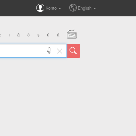
Konto
English
ç
ı
ğ
ö
ş
ü
â