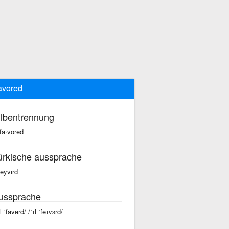
favored
ilbentrennung
 fa·vored
ürkische aussprache
feyvırd
ussprache
l ˈfāvərd/ /ˈɪl ˈfeɪvɜrd/