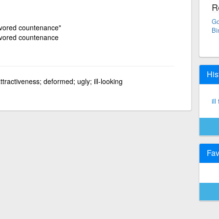
R
Go
favored countenance"
Bi
-favored countenance
His
tractiveness; deformed; ugly; ill-looking
ill
Fav