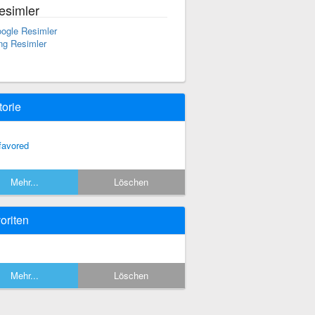
esimler
ogle Resimler
ng Resimler
torie
 favored
Mehr...
Löschen
oriten
Mehr...
Löschen