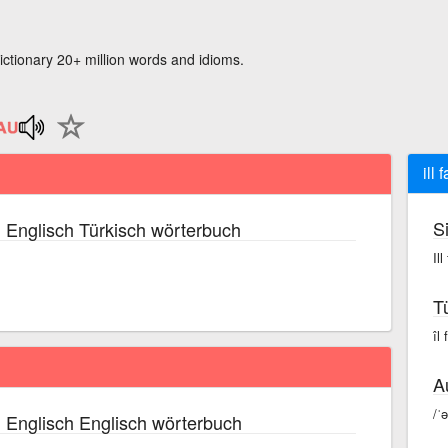
ictionary 20+ million words and idioms.
ill 
S
 Englisch Türkisch wörterbuch
Ill
T
îl 
A
/ˈə
 Englisch Englisch wörterbuch