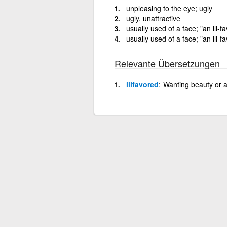
unpleasing to the eye; ugly
ugly, unattractive
usually used of a face; "an ill-
usually used of a face; "an ill
Relevante Übersetzungen
illfavored
Wanting beauty or at