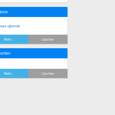
torie
tiraya uğramak
Mehr...
Löschen
oriten
Mehr...
Löschen