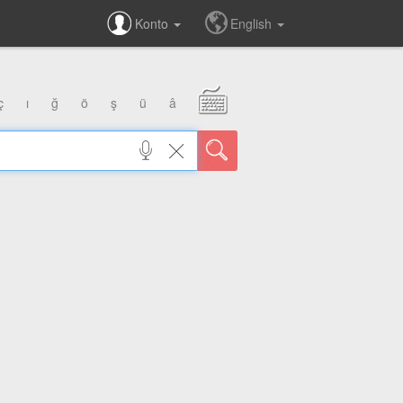
Konto
English
ç
ı
ğ
ö
ş
ü
â