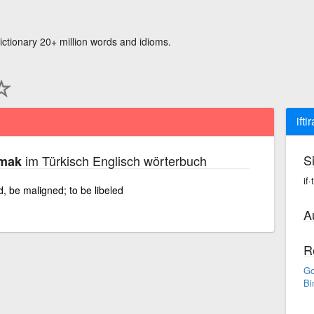
ictionary 20+ million words and idioms.
ift
S
im Türkisch Englisch wörterbuch
amak
if
, be maligned; to be libeled
A
R
Go
Bi