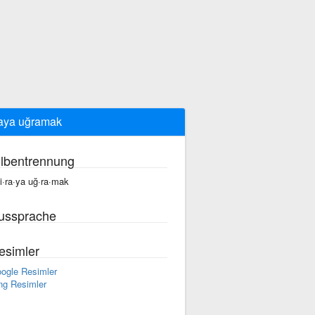
iraya uğramak
ilbentrennung
·ti·ra·ya uğ·ra·mak
ussprache
esimler
ogle Resimler
ng Resimler