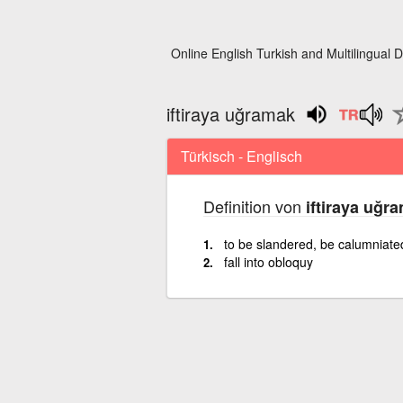
Online English Turkish and Multilingual D
iftiraya uğramak
Türkisch - Englisch
Definition von
iftiraya uğr
to be slandered, be calumniated
fall into obloquy