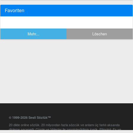
Favoriten
Mehr...
Löschen
© 1999-2026 Sesli Sözlük™
20 dilde online sözlük. 20 milyondan fazla sözcük ve anlamı üç farklı aksanda
dinleme seçeneği. Cümle ve Videolar ile zenginleştirilmiş içerik. Etimoloji, Eş ve