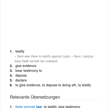
testify
-
Sami was there to testify against Layla.
Sami, Leyla'ya
karşı ifade vermek için oradaydı.
give evidence
bear testimony to
depose
declare
to give evidence, to depose to doing sth, to testify
Relevante Übersetzungen
ifade
vermek
law
to testify, give testimony