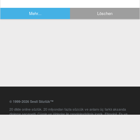
Mehr...
Löschen
© 1999-2026 Sesli Sözlük™
20 dilde online sözlük. 20 milyondan fazla sözcük ve anlamı üç farklı aksanda
dinleme seçeneği. Cümle ve Videolar ile zenginleştirilmiş içerik. Etimoloji, Eş ve
Zıt anlamlar, kelime okunuşları ve günün kelimesi. Yazım Türkçeleştirici ile hatalı
Türkçe metinleri düzeltme. iOS, Android ve Windows mobil platformlarda online
ve offline sözlük programları. Sesli Sözlük garantisinde Profesyonel çeviri
hizmetleri. İngilizce kelime haznenizi arttıracak kelime oyunları. Ayarlar
bölümünü kullarak çevirisini görmek istediğiniz sözlükleri seçme ve aynı