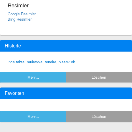
Resimler
Google Resimler
Bing Resimler
Historie
i̇nce tahta, mukavva, teneke, plastik vb..
Mehr...
Löschen
Favoriten
Mehr...
Löschen