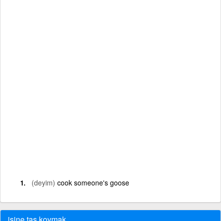
(deyim)
cook someone's goose
işine taş koymak