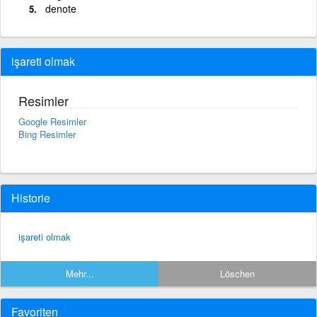
denote
işareti olmak
Resimler
Google Resimler
Bing Resimler
Historie
işareti olmak
Mehr...
Löschen
Favoriten