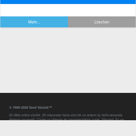
Mehr...
Löschen
© 1999-2026 Sesli Sözlük™
20 dilde online sözlük. 20 milyondan fazla sözcük ve anlamı üç farklı aksanda
dinleme seçeneği. Cümle ve Videolar ile zenginleştirilmiş içerik. Etimoloji, Eş ve
Zıt anlamlar, kelime okunuşları ve günün kelimesi. Yazım Türkçeleştirici ile hatalı
Türkçe metinleri düzeltme. iOS, Android ve Windows mobil platformlarda online
ve offline sözlük programları. Sesli Sözlük garantisinde Profesyonel çeviri