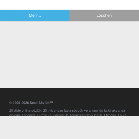
Mehr...
Löschen
© 1999-2026 Sesli Sözlük™
20 dilde online sözlük. 20 milyondan fazla sözcük ve anlamı üç farklı aksanda
dinleme seçeneği. Cümle ve Videolar ile zenginleştirilmiş içerik. Etimoloji, Eş ve
Zıt anlamlar, kelime okunuşları ve günün kelimesi. Yazım Türkçeleştirici ile hatalı
Türkçe metinleri düzeltme. iOS, Android ve Windows mobil platformlarda online
ve offline sözlük programları. Sesli Sözlük garantisinde Profesyonel çeviri
hizmetleri. İngilizce kelime haznenizi arttıracak kelime oyunları. Ayarlar
bölümünü kullarak çevirisini görmek istediğiniz sözlükleri seçme ve aynı