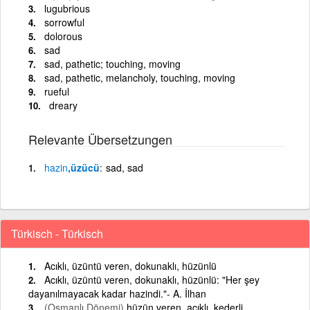
lugubrious
sorrowful
dolorous
sad
sad, pathetic; touching, moving
sad, pathetic, melancholy, touching, moving
rueful
dreary
Relevante Übersetzungen
hazin
,üzücü
sad, sad
Türkisch - Türkisch
Acıklı, üzüntü veren, dokunaklı, hüzünlü
Acıklı, üzüntü veren, dokunaklı, hüzünlü: "Her şey
dayanılmayacak kadar hazindi."- A. İlhan
(Osmanlı Dönemi)
hüzün veren, acıklı, kederli