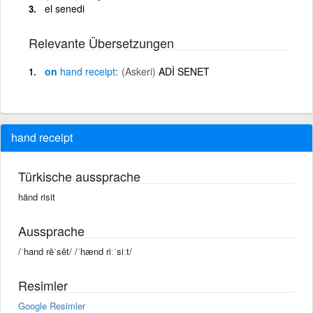
el senedi
Relevante Übersetzungen
on
hand
receipt
(Askeri)
ADİ SENET
hand receipt
Türkische aussprache
händ risit
Aussprache
/ˈhand rēˈsēt/ /ˈhænd riːˈsiːt/
Resimler
Google Resimler