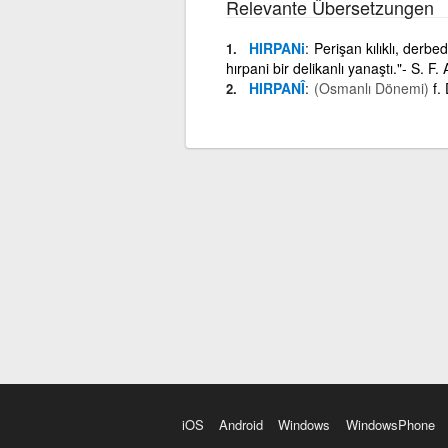
Relevante Übersetzungen
HIRPANi
Perişan kılıklı, derbed
hırpani bir delikanlı yanaştı."- S. F.
HIRPANÎ
(Osmanlı Dönemi)
f.
iOS
Android
Windows
WindowsPhone