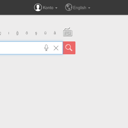
Konto
English
ç
ı
ğ
ö
ş
ü
â