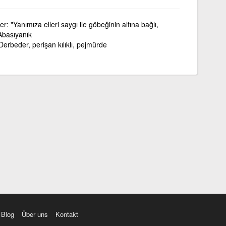
er: "Yanımıza elleri saygı ile göbeğinin altına bağlı,
 Abasıyanık
 Derbeder, perişan kılıklı, pejmürde
Blog
Über uns
Kontakt