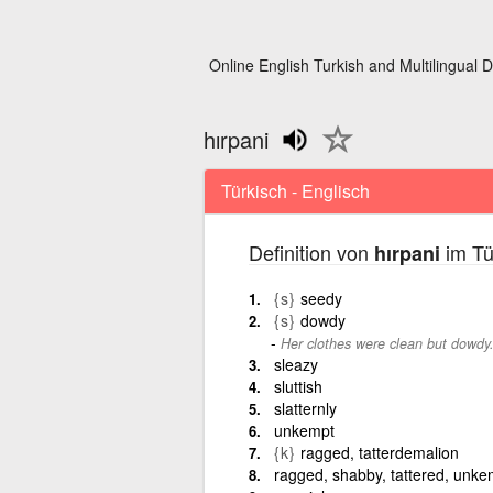
Online English Turkish and Multilingual D
hırpani
Türkisch - Englisch
Definition von
im Tü
hırpani
{s}
seedy
{s}
dowdy
Her clothes were clean but dowdy
sleazy
sluttish
slatternly
unkempt
{k}
ragged, tatterdemalion
ragged, shabby, tattered, unke