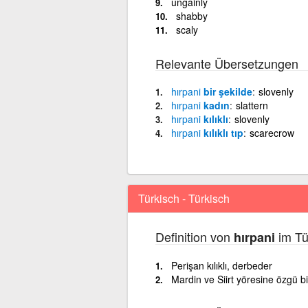
ungainly
shabby
scaly
Relevante Übersetzungen
hırpani
bir şekilde
slovenly
hırpani
kadın
slattern
hırpani
kılıklı
slovenly
hırpani
kılıklı tıp
scarecrow
Türkisch - Türkisch
Definition von
im Tü
hırpani
Perişan kılıklı, derbeder
Mardin ve Siirt yöresine özgü b