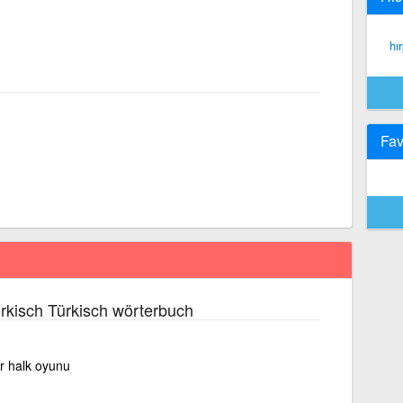
hı
Fav
rkisch Türkisch wörterbuch
ir halk oyunu