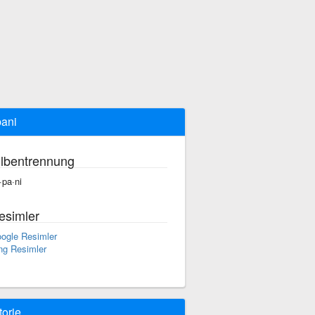
pani
ilbentrennung
·pa·ni
esimler
ogle Resimler
ng Resimler
torie