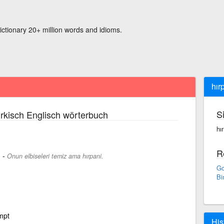
ictionary 20+ million words and idioms.
hır
S
rkisch Englisch wörterbuch
hır
R
-
.
Onun elbiseleri temiz ama hırpani.
Go
Bi
mpt
His