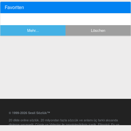
Favoriten
Mehr...
Löschen
© 1999-2026 Sesli Sözlük™
20 dilde online sözlük. 20 milyondan fazla sözcük ve anlamı üç farklı aksanda
dinleme seçeneği. Cümle ve Videolar ile zenginleştirilmiş içerik. Etimoloji, Eş ve
Zıt anlamlar, kelime okunuşları ve günün kelimesi. Yazım Türkçeleştirici ile hatalı