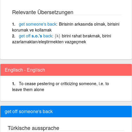
Relevante Übersetzungen
get
someone's
back
Birisinin arkasında olmak, birisini
korumak ve kollamak
get
off
s.o.'s
back
{k}
birini rahat bırakmak, birini
azarlamaktan/eleştirmekten vazgeçmek
Englisch - Englisch
To cease pestering or criticizing someone, i.e. to
leave them alone
get off someone's back
Türkische aussprache