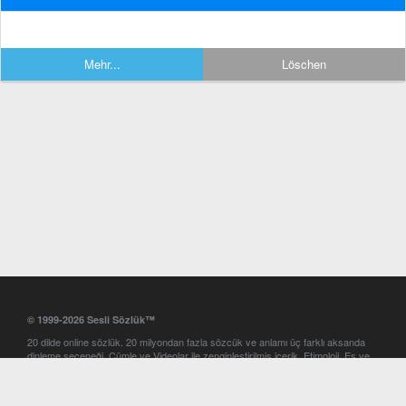
Mehr...
Löschen
© 1999-2026 Sesli Sözlük™
20 dilde online sözlük. 20 milyondan fazla sözcük ve anlamı üç farklı aksanda
dinleme seçeneği. Cümle ve Videolar ile zenginleştirilmiş içerik. Etimoloji, Eş ve
Zıt anlamlar, kelime okunuşları ve günün kelimesi. Yazım Türkçeleştirici ile hatalı
Türkçe metinleri düzeltme. iOS, Android ve Windows mobil platformlarda online
ve offline sözlük programları. Sesli Sözlük garantisinde Profesyonel çeviri