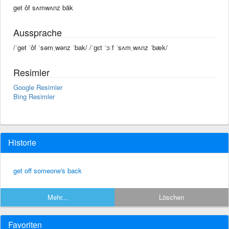
get ôf sʌmwʌnz bäk
Aussprache
/ˈget ˈôf ˈsəmˌwənz ˈbak/ /ˈɡɛt ˈɔːf ˈsʌmˌwʌnz ˈbæk/
Resimler
Google Resimler
Bing Resimler
Historie
get off someone's back
Mehr...
Löschen
Favoriten