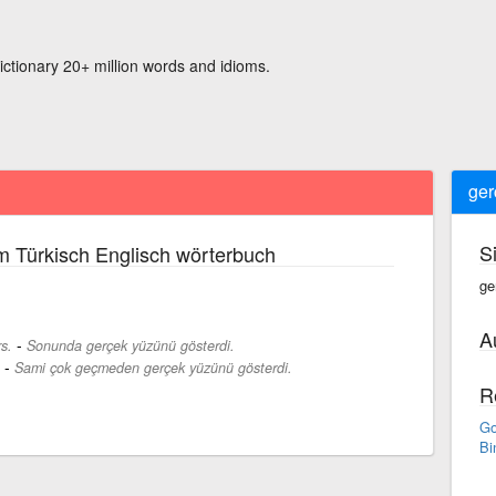
ictionary 20+ million words and idioms.
ger
S
m Türkisch Englisch wörterbuch
ge
A
-
s.
Sonunda gerçek yüzünü gösterdi.
-
Sami çok geçmeden gerçek yüzünü gösterdi.
R
Go
Bi