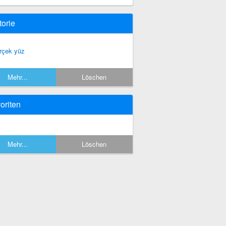
torie
rçek yüz
Mehr...
Löschen
oriten
Mehr...
Löschen