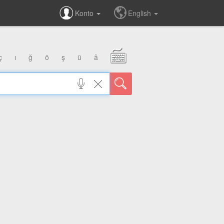
Konto
English
ç
ı
ğ
ö
ş
ü
â