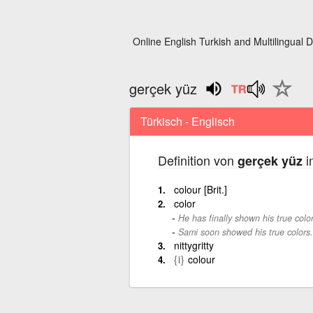
Online English Turkish and Multilingual D
gerçek yüz
Türkisch - Englisch
Definition von
i
gerçek yüz
colour [Brit.]
color
He has finally shown his true color
Sami soon showed his true colors.
nittygritty
{i}
colour