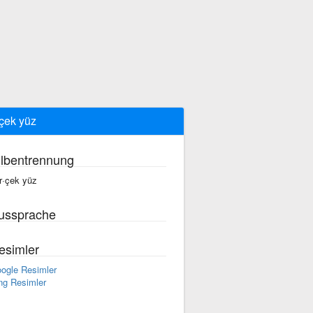
çek yüz
ilbentrennung
r·çek yüz
ussprache
esimler
ogle Resimler
ng Resimler