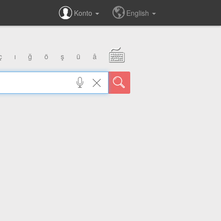
Konto
English
ç
ı
ğ
ö
ş
ü
â