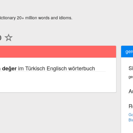
ictionary 20+ million words and idioms.
ger
S
im Türkisch Englisch wörterbuch
n değer
ge
A
R
Go
Bi