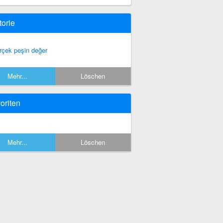
torie
rçek peşin değer
Mehr...
Löschen
oriten
Mehr...
Löschen