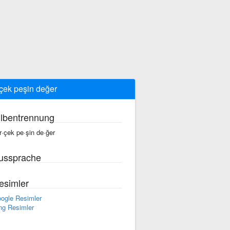
çek peşin değer
ilbentrennung
r·çek pe·şin de·ğer
ussprache
esimler
ogle Resimler
ng Resimler