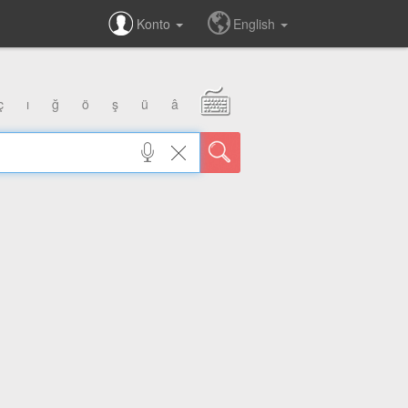
Konto
English
ç
ı
ğ
ö
ş
ü
â