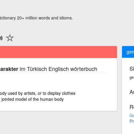
ictionary 20+ million words and idioms.
ger
S
im Türkisch Englisch wörterbuch
karakter
ge
A
dy used by artists, or to display clothes
's jointed model of the human body
R
Go
Bi