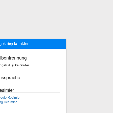
çek dışı karakter
ilbentrennung
r·çek dı·şı ka·rak·ter
ussprache
esimler
ogle Resimler
ng Resimler