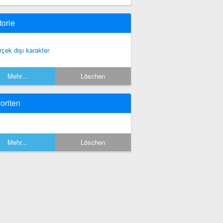
torie
rçek dışı karakter
Mehr...
Löschen
oriten
Mehr...
Löschen