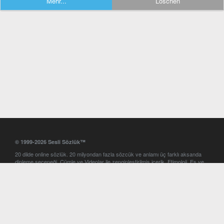
Mehr...
Löschen
© 1999-2026 Sesli Sözlük™
20 dilde online sözlük. 20 milyondan fazla sözcük ve anlamı üç farklı aksanda
dinleme seçeneği. Cümle ve Videolar ile zenginleştirilmiş içerik. Etimoloji, Eş ve
Zıt anlamlar, kelime okunuşları ve günün kelimesi. Yazım Türkçeleştirici ile hatalı
Türkçe metinleri düzeltme. iOS, Android ve Windows mobil platformlarda online
ve offline sözlük programları. Sesli Sözlük garantisinde Profesyonel çeviri
hizmetleri. İngilizce kelime haznenizi arttıracak kelime oyunları. Ayarlar
bölümünü kullarak çevirisini görmek istediğiniz sözlükleri seçme ve aynı
zamanda sözlüklerin gösterim sırasını ayarlama imkanı. Kelimelerin
seslendirilişini otomatik dinlemek için ayarlardan isteğiniz aksanı seçebilirsiniz.