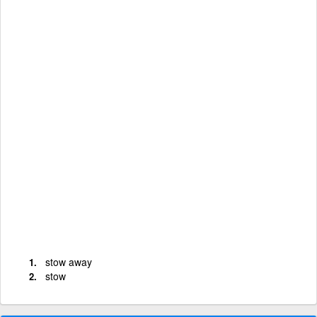
stow away
stow