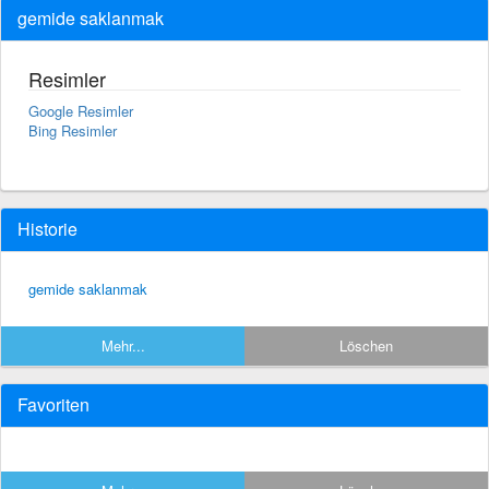
gemide saklanmak
Resimler
Google Resimler
Bing Resimler
Historie
gemide saklanmak
Mehr...
Löschen
Favoriten