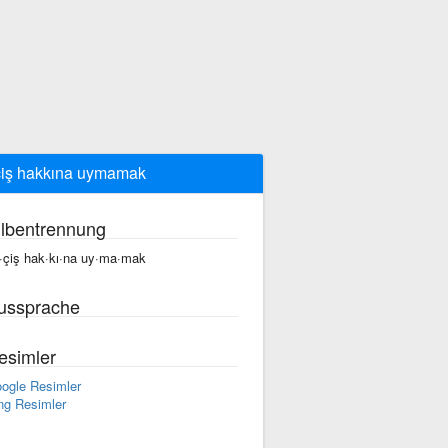
iş hakkına uymamak
ilbentrennung
·çiş hak·kı·na uy·ma·mak
ussprache
esimler
ogle Resimler
ng Resimler