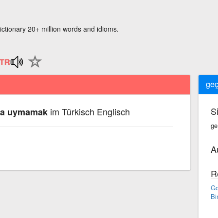
ictionary 20+ million words and idioms.
geç
S
im Türkisch Englisch
na uymamak
ge
A
R
Go
Bi