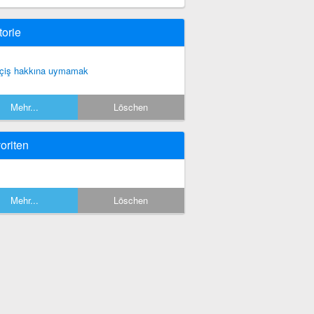
torie
çiş hakkına uymamak
Mehr...
Löschen
oriten
Mehr...
Löschen