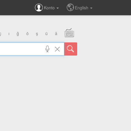
Konto
English
ç
ı
ğ
ö
ş
ü
â