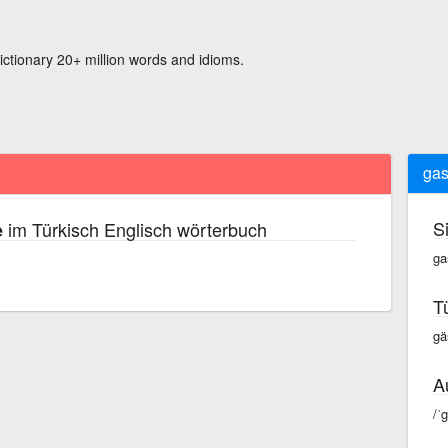
ictionary 20+ million words and idioms.
gas
S
im Türkisch Englisch wörterbuch
e
ga
T
gä
A
/ˈ