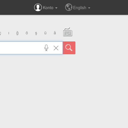
Konto
English
ç
ı
ğ
ö
ş
ü
â