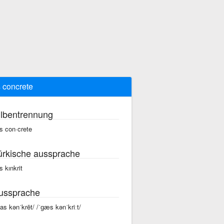
 concrete
ilbentrennung
s con·crete
ürkische aussprache
s kınkrit
ussprache
gas kənˈkrēt/ /ˈɡæs kənˈkriːt/