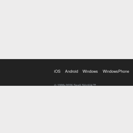
iOS
Android
Windows
WindowsPhone
© 1999-2026 Sesli Sözlük™
20 dilde online sözlük. 20 milyondan fazla sözcük ve anl
kelimesi. Yazım Türkçeleştirici ile hatalı Türkçe metinl
İngilizce kelime haznenizi arttıracak kelime oyunları. 
seslendirilişini otomatik dinlemek için ayarlardan isteğin