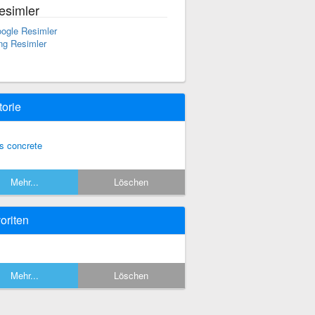
esimler
ogle Resimler
ng Resimler
torie
s concrete
Mehr...
Löschen
oriten
Mehr...
Löschen