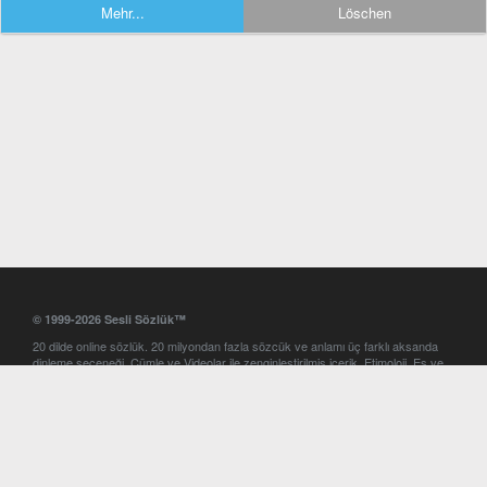
Mehr...
Löschen
© 1999-2026 Sesli Sözlük™
20 dilde online sözlük. 20 milyondan fazla sözcük ve anlamı üç farklı aksanda
dinleme seçeneği. Cümle ve Videolar ile zenginleştirilmiş içerik. Etimoloji, Eş ve
Zıt anlamlar, kelime okunuşları ve günün kelimesi. Yazım Türkçeleştirici ile hatalı
Türkçe metinleri düzeltme. iOS, Android ve Windows mobil platformlarda online
ve offline sözlük programları. Sesli Sözlük garantisinde Profesyonel çeviri
hizmetleri. İngilizce kelime haznenizi arttıracak kelime oyunları. Ayarlar
bölümünü kullarak çevirisini görmek istediğiniz sözlükleri seçme ve aynı
zamanda sözlüklerin gösterim sırasını ayarlama imkanı. Kelimelerin
seslendirilişini otomatik dinlemek için ayarlardan isteğiniz aksanı seçebilirsiniz.