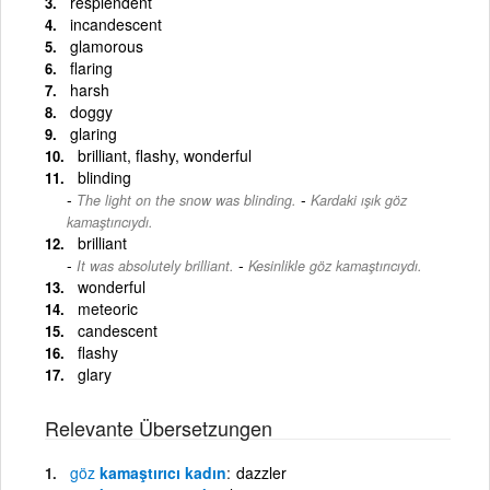
resplendent
incandescent
glamorous
flaring
harsh
doggy
glaring
brilliant, flashy, wonderful
blinding
-
The light on the snow was blinding.
Kardaki ışık göz
kamaştırıcıydı.
brilliant
-
It was absolutely brilliant.
Kesinlikle göz kamaştırıcıydı.
wonderful
meteoric
candescent
flashy
glary
Relevante Übersetzungen
göz
kamaştırıcı kadın
dazzler