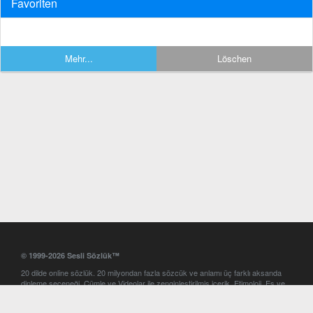
Favoriten
Mehr...
Löschen
© 1999-2026 Sesli Sözlük™
20 dilde online sözlük. 20 milyondan fazla sözcük ve anlamı üç farklı aksanda
dinleme seçeneği. Cümle ve Videolar ile zenginleştirilmiş içerik. Etimoloji, Eş ve
Zıt anlamlar, kelime okunuşları ve günün kelimesi. Yazım Türkçeleştirici ile hatalı
Türkçe metinleri düzeltme. iOS, Android ve Windows mobil platformlarda online