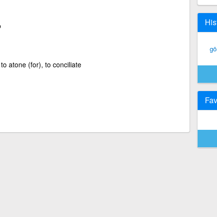
His
b
gö
 to atone (for), to conciliate
Fav