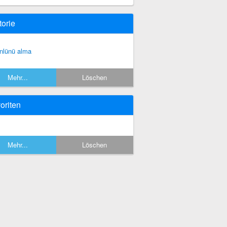
torie
nlünü alma
Mehr...
Löschen
oriten
Mehr...
Löschen