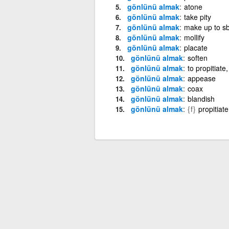
gönlünü almak
atone
gönlünü almak
take pity
gönlünü almak
make up to s
gönlünü almak
mollify
gönlünü almak
placate
gönlünü almak
soften
gönlünü almak
to propitiate,
gönlünü almak
appease
gönlünü almak
coax
gönlünü almak
blandish
gönlünü almak
{f}
propitiate