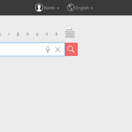
Konto
English
ç
ı
ğ
ö
ş
ü
â