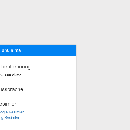
lünü alma
ilbentrennung
n·lü·nü al·ma
ussprache
esimler
ogle Resimler
ng Resimler