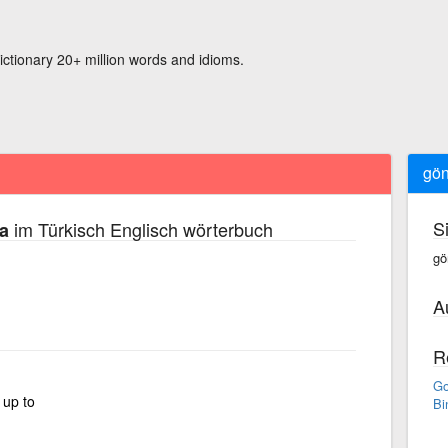
ictionary 20+ million words and idioms.
gön
S
im Türkisch Englisch wörterbuch
a
gö
A
R
Go
up to
Bi