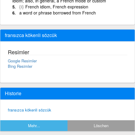
idiom; also, in general, a French mode or custom
{i}
French idiom, French expression
a word or phrase borrowed from French
fransızca kökenli sözcük
Resimler
Google Resimler
Bing Resimler
Historie
fransızca kökenli sözcük
Mehr...
Löschen