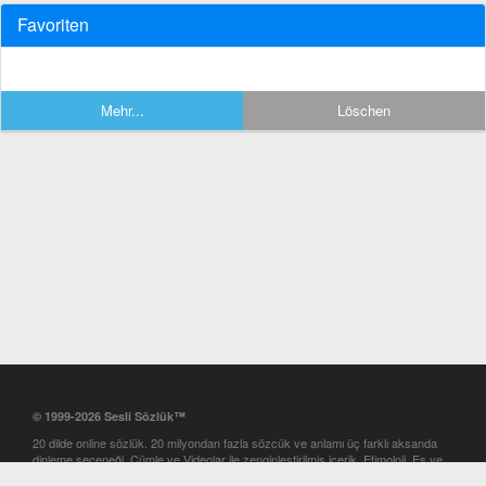
Favoriten
Mehr...
Löschen
© 1999-2026 Sesli Sözlük™
20 dilde online sözlük. 20 milyondan fazla sözcük ve anlamı üç farklı aksanda
dinleme seçeneği. Cümle ve Videolar ile zenginleştirilmiş içerik. Etimoloji, Eş ve
Zıt anlamlar, kelime okunuşları ve günün kelimesi. Yazım Türkçeleştirici ile hatalı