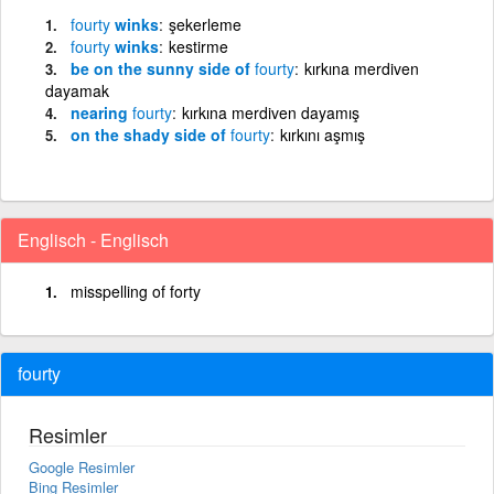
fourty
winks
şekerleme
fourty
winks
kestirme
be on the sunny side of
fourty
kırkına merdiven
dayamak
nearing
fourty
kırkına merdiven dayamış
on the shady side of
fourty
kırkını aşmış
Englisch - Englisch
misspelling of forty
fourty
Resimler
Google Resimler
Bing Resimler