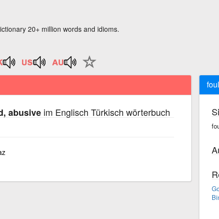
ictionary 20+ million words and idioms.
fou
S
im Englisch Türkisch wörterbuch
d, abusive
fo
A
az
R
Go
Bi