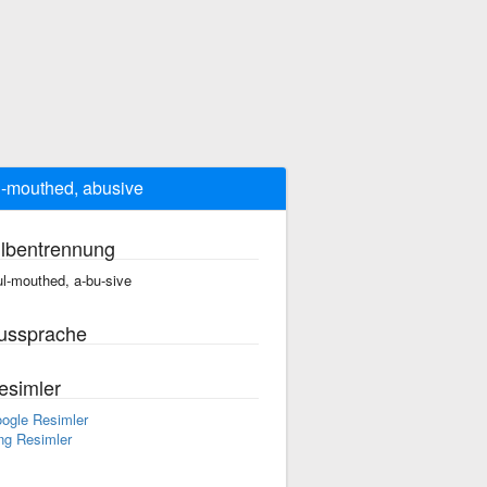
l-mouthed, abusive
ilbentrennung
ul-mouthed, a-bu-sive
ussprache
esimler
ogle Resimler
ng Resimler