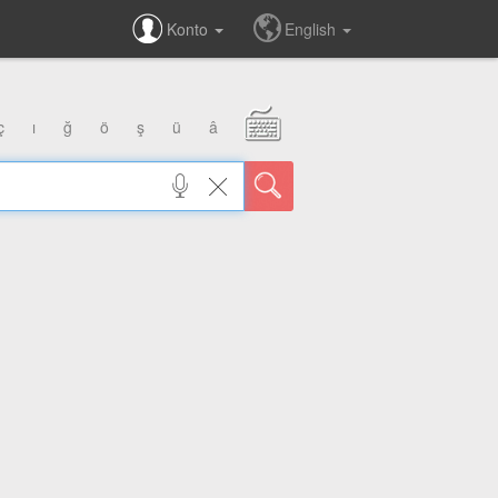
Konto
English
ç
ı
ğ
ö
ş
ü
â