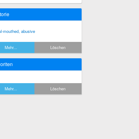
torie
ul-mouthed, abusive
Mehr...
Löschen
oriten
Mehr...
Löschen