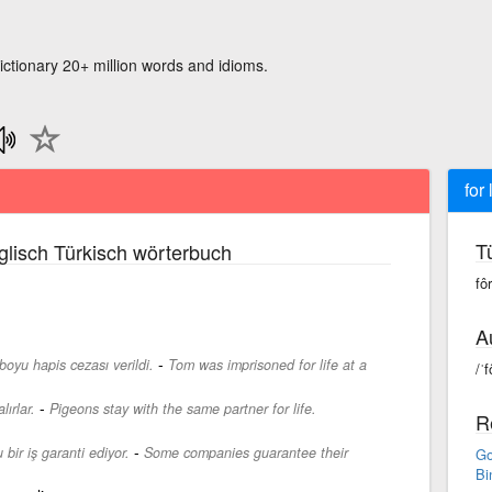
ictionary 20+ million words and idioms.
for 
T
lisch Türkisch wörterbuch
fôr
A
-
oyu hapis cezası verildi.
Tom was imprisoned for life at a
/ˈf
-
ırlar.
Pigeons stay with the same partner for life.
R
-
 bir iş garanti ediyor.
Some companies guarantee their
Go
Bi