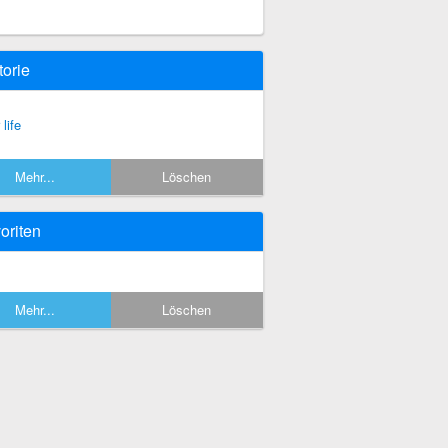
torie
 life
Mehr...
Löschen
oriten
Mehr...
Löschen