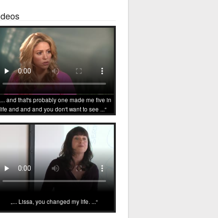
ideos
... and that's probably one made me five in
life and and and you don't want to see ...
... Lissa, you changed my life. ...