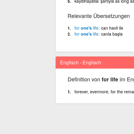
kaydıhayatla/ şartıyla as long a
Relevante Übersetzungen
for
one's
life
can havli ile
for
one's
life
canla başla
Englisch - Englisch
Definition von
im Eng
for life
forever, evermore, for the remai