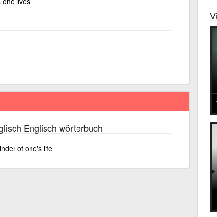
s one lives
V
lisch Englisch wörterbuch
nder of one's life