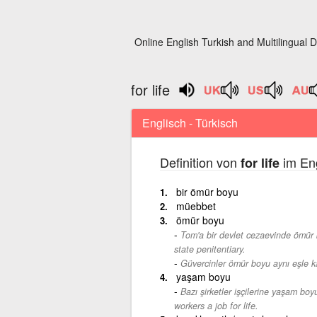
Online English Turkish and Multilingual D
for life
Englisch - Türkisch
Definition von
im Eng
for life
bir ömür boyu
müebbet
ömür boyu
Tom'a bir devlet cezaevinde ömür b
state penitentiary.
Güvercinler ömür boyu aynı eşle kal
yaşam boyu
Bazı şirketler işçilerine yaşam boyu
workers a job for life.