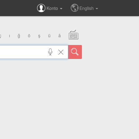
Konto
English
ç
ı
ğ
ö
ş
ü
â