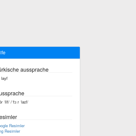
life
ürkische aussprache
 layf
ussprache
ôr ˈlīf/ /ˈfɔːr ˈlaɪf/
esimler
ogle Resimler
ng Resimler